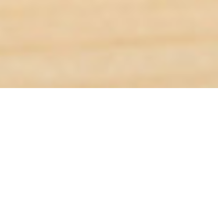
Contattaci
Indirizzo email:
Sentirsi tranquilli a Casa
Numero telefono:
La qualità della nostra vita deve essere considerata un
investimento ed ogni suo piccolo miglioramento va
valutato come arricchimento personale. L’attenzione
Settore:
attuale al tema della sicurezza individuale e dei beni
personali produce soluzioni volte ad aumentare gli
standard di tranquillità e di protezione negli ambiti
Messaggio: